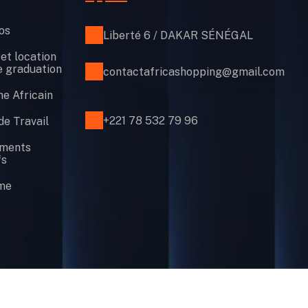
os
Liberté 6 / DAKAR SÉNÉGAL
et location
e graduation
contactafricashopping@gmail.com
e Africain
+221 78 532 79 96
de Travail
ements
fs
me