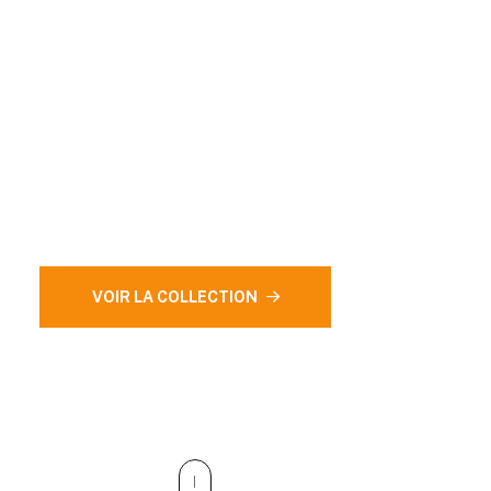
Location Toge
de Graduation
Trouvez des toges de graduation élégantes et
confortables, parfaites pour marquer vos grands
moments.
VOIR LA COLLECTION